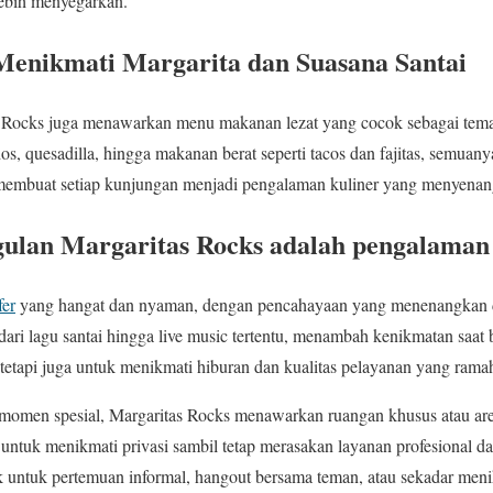
lebih menyegarkan.
Menikmati Margarita dan Suasana Santai
 Rocks juga menawarkan menu makanan lezat yang cocok sebagai tem
os, quesadilla, hingga makanan berat seperti tacos dan fajitas, semua
i membuat setiap kunjungan menjadi pengalaman kuliner yang menyena
gulan Margaritas Rocks adalah pengalaman
fer
yang hangat dan nyaman, dengan pencahayaan yang menenangkan da
dari lagu santai hingga live music tertentu, menambah kenikmatan saat 
etapi juga untuk menikmati hiburan dan kualitas pelayanan yang rama
momen spesial, Margaritas Rocks menawarkan ruangan khusus atau area 
tuk menikmati privasi sambil tetap merasakan layanan profesional 
cok untuk pertemuan informal, hangout bersama teman, atau sekadar men