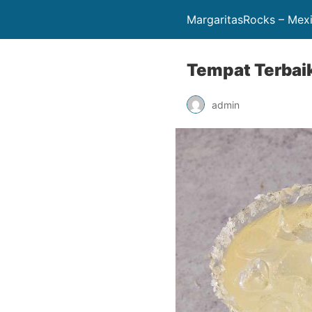
MargaritasRocks – Mex
Tempat Terbai
admin