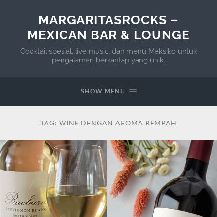
MARGARITASROCKS –
MEXICAN BAR & LOUNGE
Cocktail spesial, live music, dan menu Meksiko untuk
pengalaman bersantap yang unik.
SHOW MENU
TAG:
WINE DENGAN AROMA REMPAH