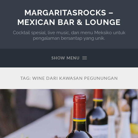
MARGARITASROCKS –
MEXICAN BAR & LOUNGE
Cocktail spesial, live music, dan menu Meksiko untuk
pengalaman bersantap yang unik.
SHOW MENU
TAG:
WINE DARI KAWASAN PEGUNUNGAN