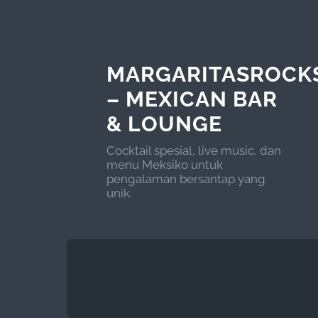
MARGARITASROCK
– MEXICAN BAR
& LOUNGE
Cocktail spesial, live music, dan
menu Meksiko untuk
pengalaman bersantap yang
unik.